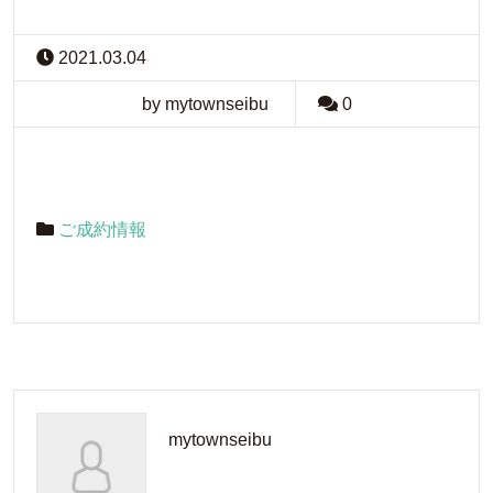
2021.03.04
by mytownseibu
0
ご成約情報
mytownseibu