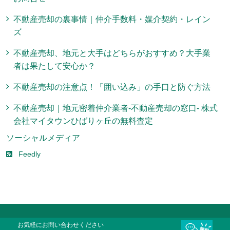
不動産売却の裏事情｜仲介手数料・媒介契約・レイン
ズ
不動産売却、地元と大手はどちらがおすすめ？大手業
者は果たして安心か？
不動産売却の注意点！「囲い込み」の手口と防ぐ方法
不動産売却｜地元密着仲介業者-不動産売却の窓口- 株式
会社マイタウンひばりヶ丘の無料査定
ソーシャルメディア
Feedly
c Copyright 2026 新座市・西東京市の不動産売却の窓口（無料相談所）. All
お気軽にお問い合わせください