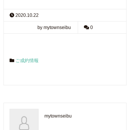
2020.10.22
by mytownseibu
0
ご成約情報
mytownseibu