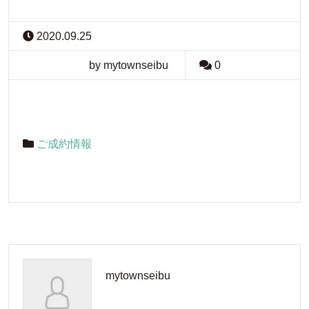
2020.09.25
by mytownseibu
0
ご成約情報
mytownseibu