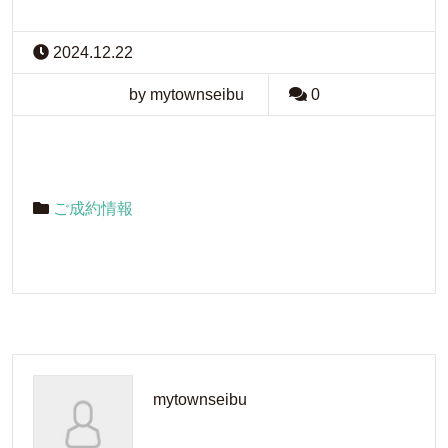
2024.12.22
by mytownseibu
0
ご成約情報
mytownseibu