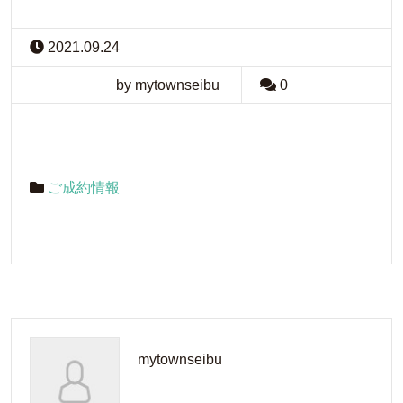
2021.09.24
by mytownseibu
0
ご成約情報
mytownseibu