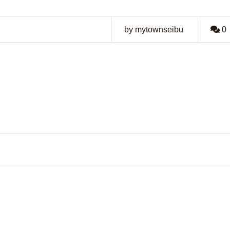
by mytownseibu
0