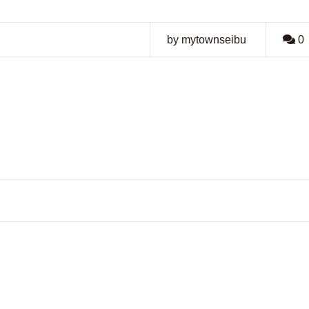
by mytownseibu
0