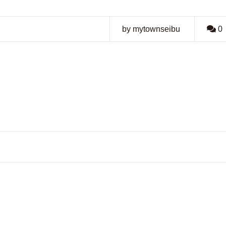
by mytownseibu
0