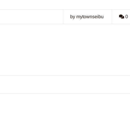
by mytownseibu
0