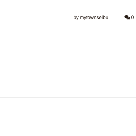
by mytownseibu
0