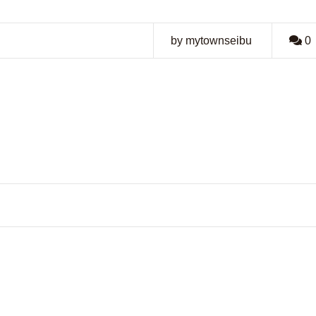
by mytownseibu
0