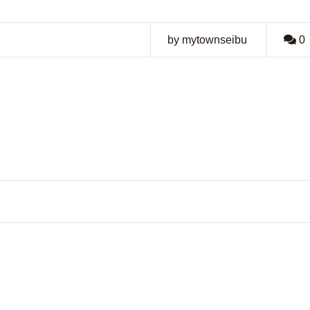
by mytownseibu
0