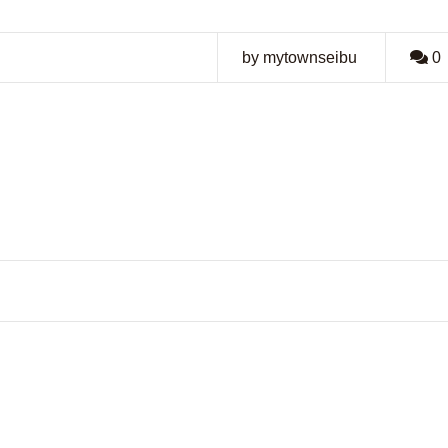
by mytownseibu
0