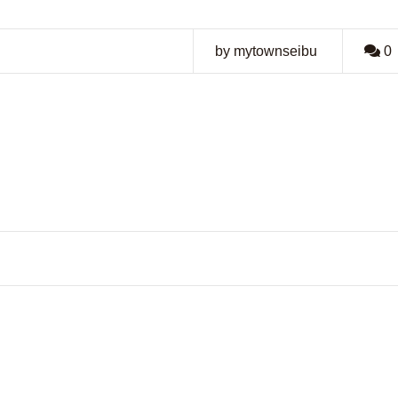
by mytownseibu
0