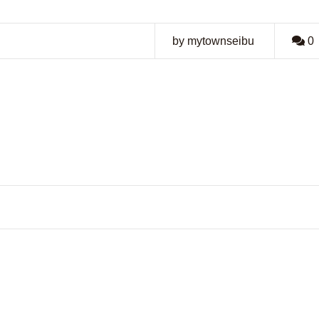
by mytownseibu
0